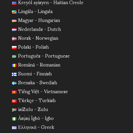
Kreyòl ayisyen - Haitian Creole
Lingála - Lingala
Magyar - Hungarian
Nederlands - Dutch
Norsk - Norwegian
Polski - Polish
Português - Portuguese
Română - Romanian
Suomi - Finnish
Svenska - Swedish
Tiếng Việt - Vietnamese
Türkçe - Turkish
isiZulu - Zulu
Ásụ̀sụ̀ Ìgbò - Igbo
Ελληνικά - Greek