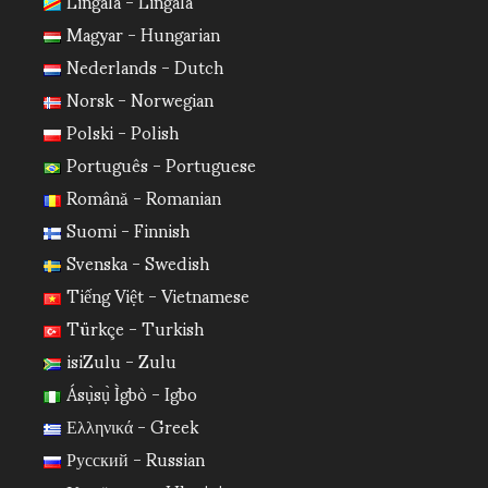
Lingála - Lingala
Magyar - Hungarian
Nederlands - Dutch
Norsk - Norwegian
Polski - Polish
Português - Portuguese
Română - Romanian
Suomi - Finnish
Svenska - Swedish
Tiếng Việt - Vietnamese
Türkçe - Turkish
isiZulu - Zulu
Ásụ̀sụ̀ Ìgbò - Igbo
Ελληνικά - Greek
Русский - Russian