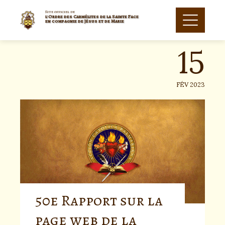
Skip
to
Site officiel de
l'Ordre des Carmélites de la Sainte Face
15
content
en compagnie de Jésus et de Marie
FÉV 2023
50e Rapport sur la
page web de la