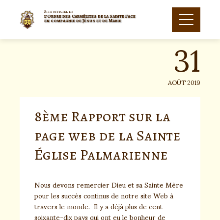
Skip
to
Site officiel de
l'Ordre des Carmélites de la Sainte Face
31
content
en compagnie de Jésus et de Marie
AOÛT 2019
8ème Rapport sur la
page web de la Sainte
Église Palmarienne
Nous devons remercier Dieu et sa Sainte Mère
pour les succès continus de notre site Web à
travers le monde. Il y a déjà plus de cent
soixante-dix pays qui ont eu le bonheur de