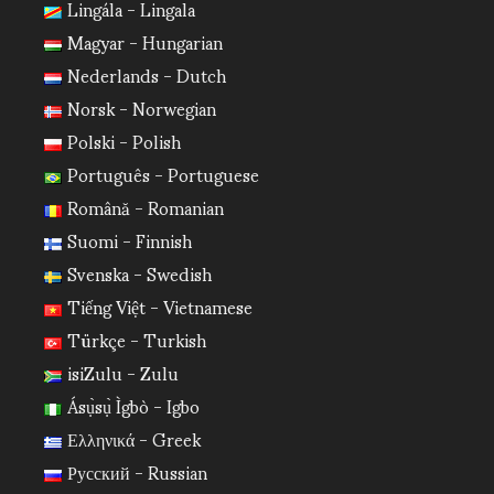
Lingála - Lingala
Magyar - Hungarian
Nederlands - Dutch
Norsk - Norwegian
Polski - Polish
Português - Portuguese
Română - Romanian
Suomi - Finnish
Svenska - Swedish
Tiếng Việt - Vietnamese
Türkçe - Turkish
isiZulu - Zulu
Ásụ̀sụ̀ Ìgbò - Igbo
Ελληνικά - Greek
Русский - Russian