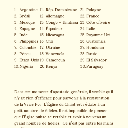
1.
Argentine
11.
Rép. Dominicaine
21.
Pologne
2.
Brésil
12.
Allemagne
22.
France
3.
Mexique
13.
Congo – Kinshasa
23.
Côte d’Ivoire
4.
Espagne
14.
Équateur
24.
Italie
5.
Inde
15.
Nicaragua
25.
Royaume Uni
6.
Philippines
16.
Chili
26.
Guatemala
7.
Colombie
17.
Ukraine
27.
Honduras
8.
Pérou
18.
Venezuela
28.
Russie
9.
États-Unis
19.
Cameroun
29.
El Salvador
10.
Nigéria
20.
Kenya
30.
Paraguay
Dans ces moments d’apostasie générale, il semble qu’il
n’y ait rien d’efficace pour parvenir à la restauration
de la Vraie Foi. L’Église du Christ est réduite à un
petit nombre de fidèles. Il est impossible de penser
que l’Église puisse se rétablir et avoir à nouveau un
grand nombre de fidèles. Ce n’est pas entre les mains