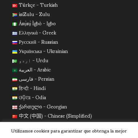
Türkçe - Turkish
isiZulu - Zulu
Ásụ̀sụ̀ Ìgbò - Igbo
Ελληνικά - Greek
Русский - Russian
Українська - Ukrainian
اردو - Urdu
العربية - Arabic
فارسی - Persian
हिन्दी - Hindi
ଓଡ଼ିଆ - Odia
ქართული - Georgian
中文 (中国) - Chinese (Simplified)
日本語 - Japanese
Utilizamos cookies para garantizar que obtenga la mejor
한국어 - Korean