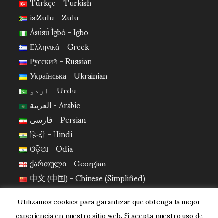
Türkçe - Turkish
isiZulu - Zulu
Ásụ̀sụ̀ Ìgbò - Igbo
Ελληνικά - Greek
Русский - Russian
Українська - Ukrainian
اردو - Urdu
العربية - Arabic
فارسی - Persian
हिन्दी - Hindi
ଓଡ଼ିଆ - Odia
ქართული - Georgian
中文 (中国) - Chinese (Simplified)
日本語 - Japanese
Utilizamos cookies para garantizar que obtenga la mejor
한국어 - Korean
experiencia en nuestro sitio web. Si acepta nuestro uso de