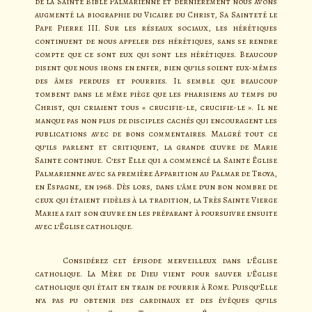
de la Sainte Bible Palmarienne et dernièrement nous avons
augmenté la biographie du Vicaire du Christ, Sa Sainteté le
Pape Pierre III. Sur les réseaux sociaux, les hérétiques
continuent de nous appeler des hérétiques, sans se rendre
compte que ce sont eux qui sont les hérétiques. Beaucoup
disent que nous irons en enfer, bien qu’ils soient eux-mêmes
des âmes perdues et pourries. Il semble que beaucoup
tombent dans le même piège que les pharisiens au temps du
Christ, qui criaient tous « crucifie-le, crucifie-le ». Il ne
manque pas non plus de disciples cachés qui encouragent les
publications avec de bons commentaires. Malgré tout ce
qu’ils parlent et critiquent, la grande œuvre de Marie
Sainte continue. C’est Elle qui a commencé la Sainte Église
Palmarienne avec sa première Apparition au Palmar de Troya,
en Espagne, en 1968. Dès lors, dans l’âme d’un bon nombre de
ceux qui étaient fidèles à la tradition, la Très Sainte Vierge
Marie a fait son œuvre en les préparant à poursuivre ensuite
avec l’Église catholique.
Considérez cet épisode merveilleux dans l’Église
catholique. La Mère de Dieu vient pour sauver l’Église
catholique qui était en train de pourrir à Rome. Puisqu’Elle
n’a pas pu obtenir des cardinaux et des évêques qu’ils