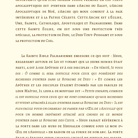
apocalyptiques est d’entrer dans l’Arche du Salut, l’Arche
Apocalyptique de Noé, l’Arche qui nous conduit à la paix
intérieure et à la Patrie Céleste. Cette Arche est l’Église,
Une, Sainte, Catholique, Apostolique et Palmarienne. Dans
cette Sainte Église, on est sous une protection très
spéciale, la protection de Dieu, le Dieu Tout-Puissant et sous
la protection du Ciel.
La Sainte Bible Palmarienne enseigne ce qui suit : Jésus,
regardant autour de Lui et voyant que le jeune homme était
parti, a dit à ses Apôtres et à ses disciples :
« En vérité, Je vous
dis : Ô comme il sera difficile pour ceux qui possèdent des
richesses d’entrer dans le Royaume de Dieu ! »
Et comme les
Apôtres et les disciples étaient étonnés par les paroles de
leur Maître, Il leur a de nouveau dit :
« Petits enfants, combien
il est difficile pour ceux qui ne font confiance qu’aux richesses
et vivent attachés à elles d’entrer dans le Royaume de Dieu ! Il est
plus facile pour un chameau de passer par ‘l’Œil de l’Aiguille’ que
pour un homme indûment attaché aux choses de ce monde
d’entrer dans le Royaume des Cieux. »
Jésus faisait référence à
la porte dans les murs de Jérusalem connue sous le nom d’«
Œil de l’Aiguille » en raison de la forme de son arc. La porte
était si étroite qu’un chameau chargé ne pouvait pas passer,