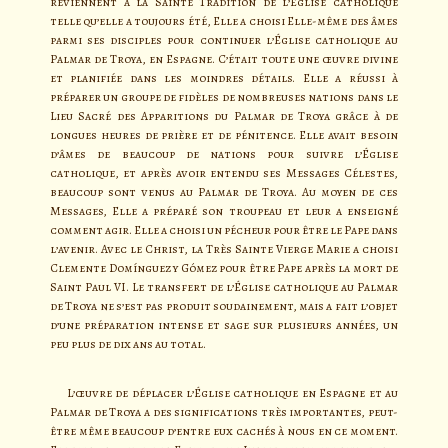
reviennent à la Sainte Tradition de l’Église catholique
telle qu’elle a toujours été, Elle a choisi Elle-même des âmes
parmi ses disciples pour continuer l’Église catholique au
Palmar de Troya, en Espagne. C’était toute une œuvre divine
et planifiée dans les moindres détails. Elle a réussi à
préparer un groupe de fidèles de nombreuses nations dans le
Lieu Sacré des Apparitions du Palmar de Troya grâce à de
longues heures de prière et de pénitence. Elle avait besoin
d’âmes de beaucoup de nations pour suivre l’Église
catholique, et après avoir entendu ses Messages Célestes,
beaucoup sont venus au Palmar de Troya. Au moyen de ces
Messages, Elle a préparé son troupeau et leur a enseigné
comment agir. Elle a choisi un pécheur pour être le Pape dans
l’avenir. Avec le Christ, la Très Sainte Vierge Marie a choisi
Clemente Domínguez y Gómez pour être Pape après la mort de
Saint Paul VI. Le transfert de l’Église catholique au Palmar
de Troya ne s’est pas produit soudainement, mais a fait l’objet
d’une préparation intense et sage sur plusieurs années, un
peu plus de dix ans au total.
L’œuvre de déplacer l’Église catholique en Espagne et au
Palmar de Troya a des significations très importantes, peut-
être même beaucoup d’entre eux cachés à nous en ce moment.