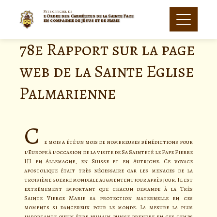
Site officiel de
l'Ordre des Carmélites de la Sainte Face
en compagnie de Jésus et de Marie
78e Rapport sur la page
web de la Sainte Eglise
Palmarienne
C
e mois a été un mois de nombreuses bénédictions pour
l’Europe à l’occasion de la visite de Sa Sainteté le Pape Pierre
III en Allemagne, en Suisse et en Autriche. Ce voyage
apostolique était très nécessaire car les menaces de la
troisième guerre mondiale augmentent jour après jour. Il est
extrêmement important que chacun demande à la Très
Sainte Vierge Marie sa protection maternelle en ces
moments si dangereux pour le monde. La mesure la plus
importante qu’un être humain puisse prendre en ces temps