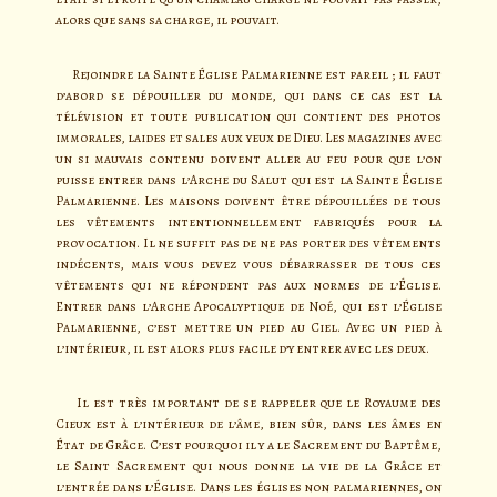
alors que sans sa charge, il pouvait.
Rejoindre la Sainte Église Palmarienne est pareil ; il faut
d’abord se dépouiller du monde, qui dans ce cas est la
télévision et toute publication qui contient des photos
immorales, laides et sales aux yeux de Dieu. Les magazines avec
un si mauvais contenu doivent aller au feu pour que l’on
puisse entrer dans l’Arche du Salut qui est la Sainte Église
Palmarienne. Les maisons doivent être dépouillées de tous
les vêtements intentionnellement fabriqués pour la
provocation. Il ne suffit pas de ne pas porter des vêtements
indécents, mais vous devez vous débarrasser de tous ces
vêtements qui ne répondent pas aux normes de l’Église.
Entrer dans l’Arche Apocalyptique de Noé, qui est l’Église
Palmarienne, c’est mettre un pied au Ciel. Avec un pied à
l’intérieur, il est alors plus facile d’y entrer avec les deux.
Il est très important de se rappeler que le Royaume des
Cieux est à l’intérieur de l’âme, bien sûr, dans les âmes en
État de Grâce. C’est pourquoi il y a le Sacrement du Baptême,
le Saint Sacrement qui nous donne la vie de la Grâce et
l’entrée dans l’Église. Dans les églises non palmariennes, on