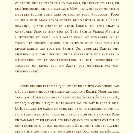
cherche Dieu à l’extérieur en dansant, en levant les bras, en
se réjouissant, en se regardant. Même les moines et moniales
d’autres églises font cela de plus en plus. Pourquoi ? Pour
s’unir à Dieu. Mais pendant près de 20 siècles dans l’Église
romaine, quand c’était la vraie Église, on enseignait à
chercher Dieu et bien sûr la Très Sainte Vierge Marie à
l’intérieur de l’âme. Vous allez donc me demander où se
trouve la preuve ? Alors, les preuves sont dans tous les
livres écrits par tous les Saints. Oui, tous les Saints ont
enseigné que l’on cherche Dieu à l’intérieur de l’âme par la
méditation et la contemplation. Il est impossible de
trouver un livre sur un Saint qui n’affirme pas cet
enseignement.
Nous devons préciser qu’il s’agit de Saints canonisés par
l’Église romaine quand elle était la vraie Église. Nous savons
tous que l’Église de Rome a cessé d’être la Vraie Église en 1978,
et si quelqu’un dit qu’il ne le savait pas, en fait il le sait déjà.
La Bible met en garde contre les gens qui enseigneront de
faux évangiles. Il est faux de dire que l’on peut trouver Dieu
en dansant et en levant les bras quand les Saints ont dit le
contraire depuis près de 2000 ans. Ce ne sont pas seulement
les Saints qui l’ont dit, mais aussi les Docteurs de l’Église,