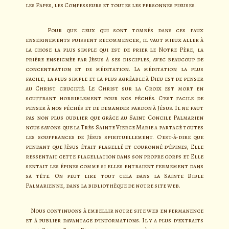
les Papes, les Confesseurs et toutes les personnes pieuses.
Pour que ceux qui sont tombés dans ces faux
enseignements puissent recommencer, il vaut mieux aller à
la chose la plus simple qui est de prier le Notre Père, la
prière enseignée par Jésus à ses disciples, avec beaucoup de
concentration et de méditation. La méditation la plus
facile, la plus simple et la plus agréable à Dieu est de penser
au Christ crucifié. Le Christ sur la Croix est mort en
souffrant horriblement pour nos péchés. C’est facile de
penser à nos péchés et de demander pardon à Jésus. Il ne faut
pas non plus oublier que grâce au Saint Concile Palmarien
nous savons que la Très Sainte Vierge Marie a partagé toutes
les souffrances de Jésus spirituellement. C’est-à-dire que
pendant que Jésus était flagellé et couronné d’épines, Elle
ressentait cette flagellation dans son propre corps et Elle
sentait les épines comme si elles entraient fermement dans
sa tête. On peut lire tout cela dans la Sainte Bible
Palmarienne, dans la bibliothèque de notre site web.
Nous continuons à embellir notre site web en permanence
et à publier davantage d’informations. Il y a plus d’extraits