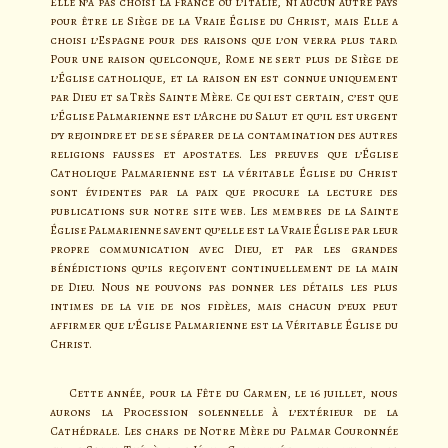
Elle n’a pas choisi la France ou l’Italie, ni aucun autre pays
pour être le Siège de la Vraie Église du Christ, mais Elle a
choisi l’Espagne pour des raisons que l’on verra plus tard.
Pour une raison quelconque, Rome ne sert plus de Siège de
l’Église catholique, et la raison en est connue uniquement
par Dieu et sa Très Sainte Mère. Ce qui est certain, c’est que
l’Église Palmarienne est l’Arche du Salut et qu’il est urgent
d’y rejoindre et de se séparer de la contamination des autres
religions fausses et apostates. Les preuves que l’Église
Catholique Palmarienne est la véritable Église du Christ
sont évidentes par la paix que procure la lecture des
publications sur notre site web. Les membres de la Sainte
Église Palmarienne savent qu’elle est la Vraie Église par leur
propre communication avec Dieu, et par les grandes
bénédictions qu’ils reçoivent continuellement de la main
de Dieu. Nous ne pouvons pas donner les détails les plus
intimes de la vie de nos fidèles, mais chacun d’eux peut
affirmer que l’Église Palmarienne est la Véritable Église du
Christ.
Cette année, pour la Fête du Carmen, le 16 juillet, nous
aurons la Procession solennelle à l’extérieur de la
Cathédrale. Les chars de Notre Mère du Palmar Couronnée