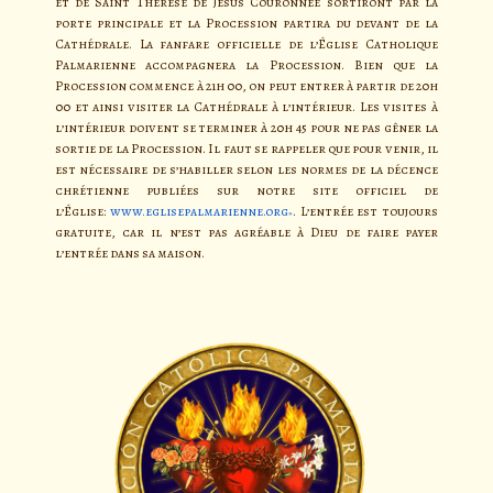
et de Saint Thérèse de Jésus Couronnée sortiront par la
porte principale et la Procession partira du devant de la
Cathédrale. La fanfare officielle de l’Église Catholique
Palmarienne accompagnera la Procession. Bien que la
Procession commence à 21h 00, on peut entrer à partir de 20h
00 et ainsi visiter la Cathédrale à l’intérieur. Les visites à
l’intérieur doivent se terminer à 20h 45 pour ne pas gêner la
sortie de la Procession. Il faut se rappeler que pour venir, il
est nécessaire de s’habiller selon les normes de la décence
chrétienne publiées sur notre site officiel de
l’Église:
www.eglisepalmarienne.org
. L’entrée est toujours
gratuite, car il n’est pas agréable à Dieu de faire payer
l’entrée dans sa maison.