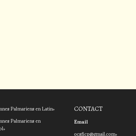
nes Palmariens en Latin
CONTACT
mnes Palmariens en
Email
ol
ocsficp@gmail.com