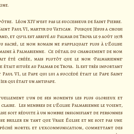
agne.
pôtre. Léon XIV n’est pas le successeur de Saint Pierre.
Saint Paul VI, martyr du Vatican. Puisque Jésus a choisi
nd, et qu’il est arrivé au Palmar de Troya le 9 août 1978
u sacré, le nom romain ne s’appliquait plus à l’Église
maine à Palmarienne. Ce détail du changement de nom
vait été créée, mais plutôt que le nom ‘Palmarienne’
e était située au Palmar de Troya. Il est très important
t Paul VI, le Pape qui lui a succédé était le Pape Saint
Ier qui était un antipape.
ellement l’un de ses moments les plus glorieux et
 claire. Les membres de l’Église Palmarienne le voient,
glise soit réduite à un nombre insignifiant de personnes
sse briller en tant que Vraie Église et ne soit pas une
 péché mortel et l’excommunication, commettant des