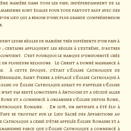
 même manière dans tous les pays, indépendamment de la
Palmarienne sont égales pour tous partout sauf avec des
 d’un lieu qui a besoin d’une plus grande compréhension
e.
ent leurs règles de manière très différente d’un pays à
 ; certains appliquent les règles à l’extrême, d’autres
r convient. C’est pourquoi le manque d’uniformité crée
ée en plusieurs religions. Le Christ a donné naissance à
re. À cette époque, c’était l’Église Catholique de
Jérusalem, Saint Pierre a déplacé l’Église Catholique à
Église ou Église Catholique aurait pu s’appeler l’Église
 n’est pas resté longtemps à Antioche et a décidé aller
à Rome et a commencé à organiser l’Église depuis Rome,
Catholique Romaine. . En 1978, un antipape a été élu à
Pape se trouvait sur le Lieu Sacré des Apparitions au
se Catholique a cessé d’être appelée Église Romaine et a
lmarienne parce que l’Église Catholique a commencé à