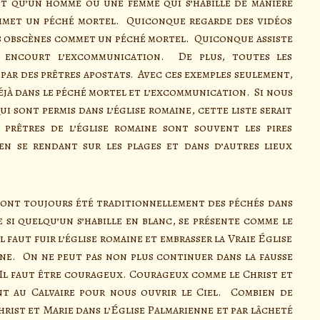
st qu’un homme ou une femme qui s’habille de manière
ommet un péché mortel. Quiconque regarde des vidéos
ns obscènes commet un péché mortel. Quiconque assiste
., encourt l’excommunication. De plus, toutes les
 par des prêtres apostats. Avec ces exemples seulement,
déjà dans le péché mortel et l’excommunication. Si nous
ui sont permis dans l’église romaine, cette liste serait
 prêtres de l’église romaine sont souvent les pires
n se rendant sur les plages et dans d’autres lieux
i ont toujours été traditionnellement des péchés dans
 si quelqu’un s’habille en blanc, se présente comme le
l faut fuir l’église romaine et embrasser la Vraie Église
gne. On ne peut pas non plus continuer dans la fausse
 Il faut être courageux. Courageux comme le Christ et
nt au Calvaire pour nous ouvrir le Ciel. Combien de
hrist et Marie dans l’Église Palmarienne et par lâcheté