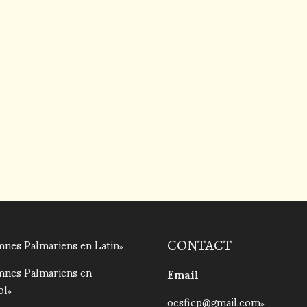
nes Palmariens en Latin
CONTACT
mnes Palmariens en
Email
ol
ocsficp@gmail.com